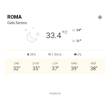
ROMA
Cielo Sereno
°
34
°
C
33.4
°
31
39%
1.3m/s
2%
SAB
DOM
LUN
MAR
MER
32
°
35
°
37
°
39
°
38
°
Pubblicità