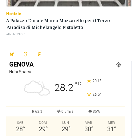
Notizie
A Palazzo Ducale Marco Mazzarello per il Terzo
Paradiso di Michelangelo Pistoletto
30/07/2026
GENOVA
Nubi Sparse
°
29.1
°
C
28.2
°
26.5
62%
0.5m/s
35%
SAB
DOM
LUN
MAR
MER
28
°
29
°
29
°
30
°
31
°