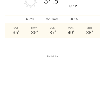
34.5
°
32
52%
1.8m/s
0%
SAB
DOM
LUN
MAR
MER
35
°
35
°
37
°
40
°
38
°
Pubblicità