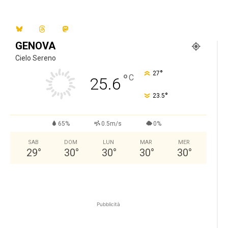
GENOVA
Cielo Sereno
°
27
°
C
25.6
°
23.5
65%
0.5m/s
0%
SAB
DOM
LUN
MAR
MER
29
°
30
°
30
°
30
°
30
°
Pubblicità