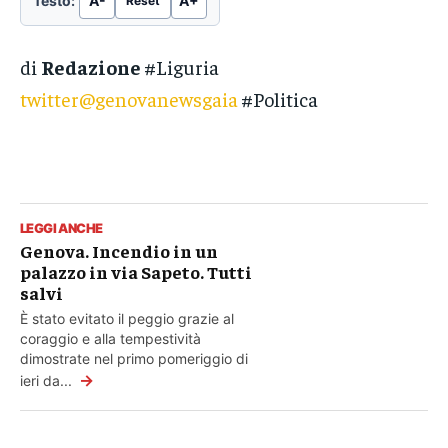
Testo:
A-
A+
Reset
di
Redazione
#Liguria
twitter@genovanewsgaia
#Politica
LEGGI ANCHE
Genova. Incendio in un
palazzo in via Sapeto. Tutti
salvi
È stato evitato il peggio grazie al
coraggio e alla tempestività
dimostrate nel primo pomeriggio di
→
ieri da...