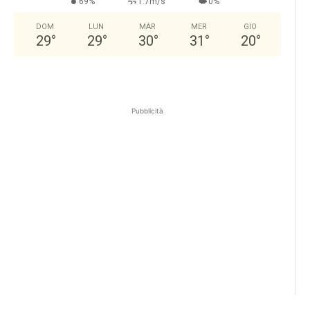
69%
1.7m/s
0%
DOM
LUN
MAR
MER
GIO
29
°
29
°
30
°
31
°
20
°
Pubblicità