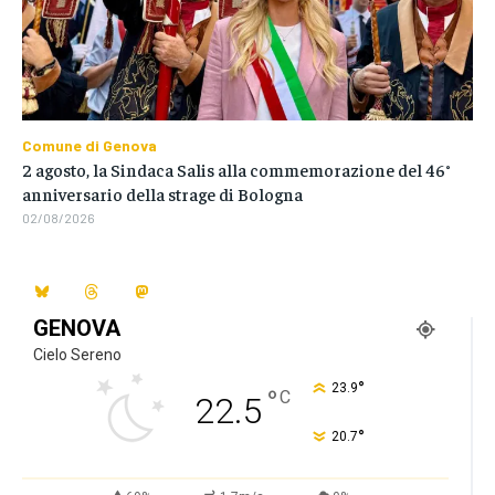
Comune di Genova
2 agosto, la Sindaca Salis alla commemorazione del 46°
anniversario della strage di Bologna
02/08/2026
GENOVA
Cielo Sereno
°
23.9
°
C
22.5
°
20.7