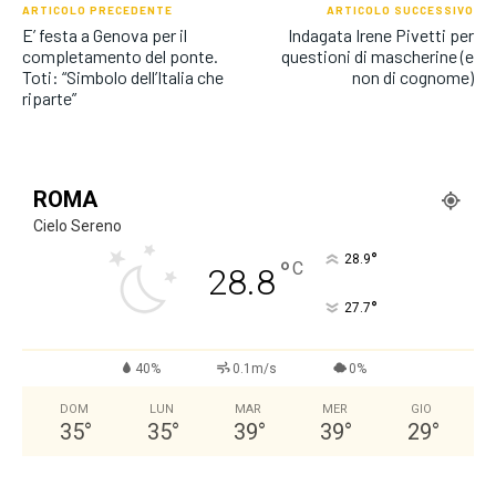
ARTICOLO PRECEDENTE
ARTICOLO SUCCESSIVO
E’ festa a Genova per il
Indagata Irene Pivetti per
completamento del ponte.
questioni di mascherine (e
Toti: “Simbolo dell’Italia che
non di cognome)
riparte”
ROMA
Cielo Sereno
°
28.9
°
C
28.8
°
27.7
40%
0.1m/s
0%
DOM
LUN
MAR
MER
GIO
35
°
35
°
39
°
39
°
29
°