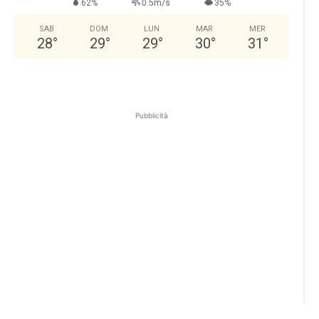
62%
0.5m/s
35%
SAB
DOM
LUN
MAR
MER
28
°
29
°
29
°
30
°
31
°
Pubblicità