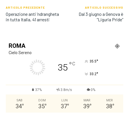
ARTICOLO PRECEDENTE
ARTICOLO SUCCESSIVO
Operazione anti ‘ndrangheta
Dal 3 giugno a Genova è
in tutta Italia, 41 arresti
“Liguria Pride”
ROMA
Cielo Sereno
°
35.5
°
C
35
°
33.2
37%
3.8m/s
0%
SAB
DOM
LUN
MAR
MER
34
°
35
°
37
°
39
°
38
°