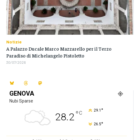
Notizie
A Palazzo Ducale Marco Mazzarello per il Terzo
Paradiso di Michelangelo Pistoletto
30/07/2026
GENOVA
Nubi Sparse
°
29.1
°
C
28.2
°
26.5