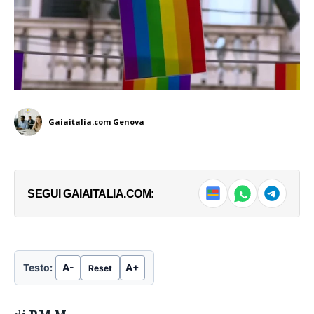
Gaiaitalia.com Genova
SEGUI GAIAITALIA.COM:
Testo:
A-
A+
Reset
di
P.M.M.