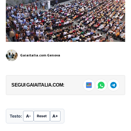
Gaiaitalia.com Genova
SEGUI GAIAITALIA.COM:
Testo:
A-
A+
Reset