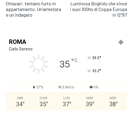
Chiavari: tentano furto in
Luminosa Bogliolo che vince
appartamento. Un’arrestata
i suoi 100hs di Coppa Europa
e un indagato
in 12″87
ROMA
Cielo Sereno
°
35.5
°
C
35
°
33.2
37%
3.8m/s
0%
SAB
DOM
LUN
MAR
MER
34
°
35
°
37
°
39
°
38
°