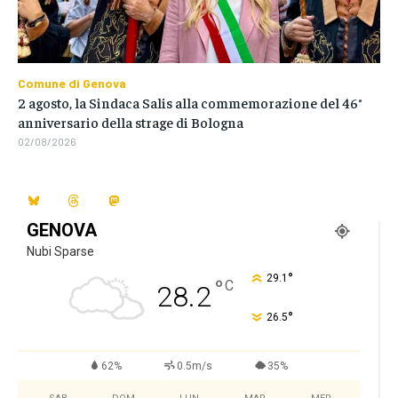
Comune di Genova
2 agosto, la Sindaca Salis alla commemorazione del 46°
anniversario della strage di Bologna
02/08/2026
GENOVA
Nubi Sparse
°
29.1
°
C
28.2
°
26.5
62%
0.5m/s
35%