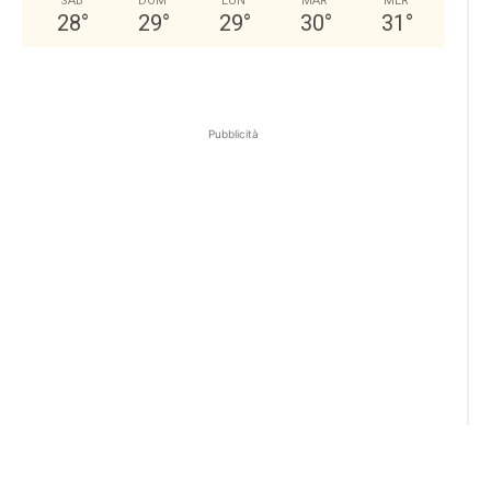
SAB
DOM
LUN
MAR
MER
28
°
29
°
29
°
30
°
31
°
Pubblicità