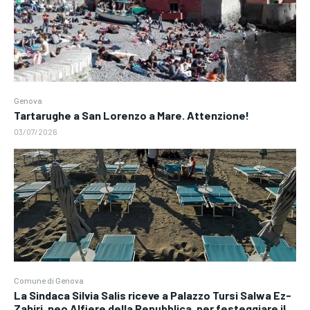
Genova
Tartarughe a San Lorenzo a Mare. Attenzione!
03/07/2026
Comune di Genova
La Sindaca Silvia Salis riceve a Palazzo Tursi Salwa Ez-
Zahiri, neo Alfiere della Repubblica, per festeggiare il