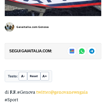
Gaiaitalia.com Genova
SEGUI GAIAITALIA.COM:
Testo:
A-
A+
Reset
di
F.F.
#Genova
twitter@genovanewsgaia
#Sport