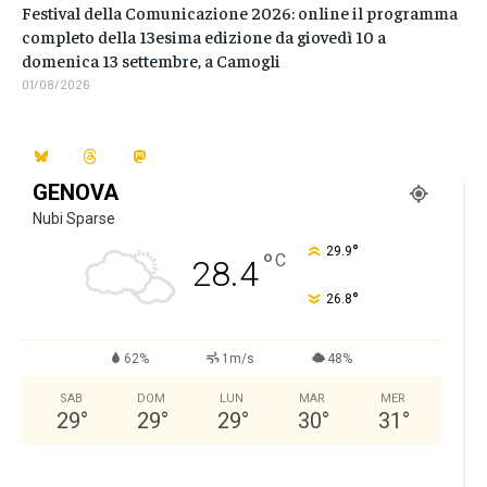
Festival della Comunicazione 2026: online il programma
completo della 13esima edizione da giovedì 10 a
domenica 13 settembre, a Camogli
01/08/2026
GENOVA
Nubi Sparse
°
29.9
°
C
28.4
°
26.8
62%
1m/s
48%
SAB
DOM
LUN
MAR
MER
29
°
29
°
29
°
30
°
31
°