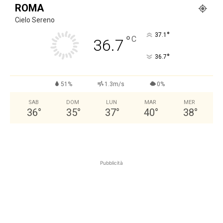
ROMA
Cielo Sereno
°
37.1
°
C
36.7
°
36.7
51%
1.3m/s
0%
SAB
DOM
LUN
MAR
MER
36
°
35
°
37
°
40
°
38
°
Pubblicità