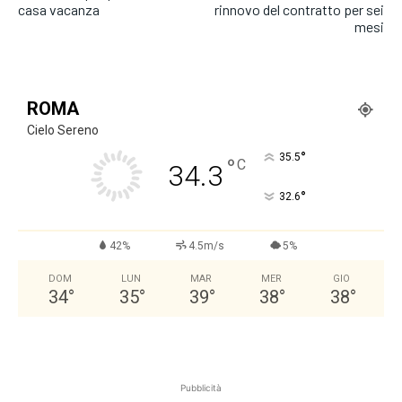
casa vacanza
rinnovo del contratto per sei
mesi
ROMA
Cielo Sereno
°
35.5
°
C
34.3
°
32.6
42%
4.5m/s
5%
DOM
LUN
MAR
MER
GIO
34
°
35
°
39
°
38
°
38
°
Pubblicità