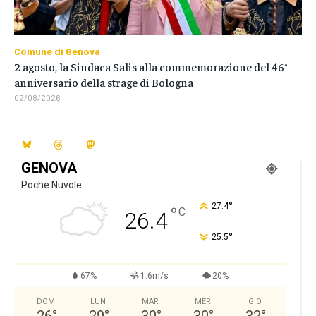
Comune di Genova
2 agosto, la Sindaca Salis alla commemorazione del 46°
anniversario della strage di Bologna
02/08/2026
GENOVA
Poche Nuvole
°
27.4
°
C
26.4
°
25.5
67%
1.6m/s
20%
DOM
LUN
MAR
MER
GIO
26
°
29
°
30
°
30
°
32
°