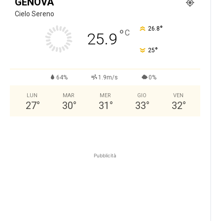
GENOVA
Cielo Sereno
°
26.8
°
C
25.9
°
25
64%
1.9m/s
0%
LUN
MAR
MER
GIO
VEN
27
°
30
°
31
°
33
°
32
°
Pubblicità