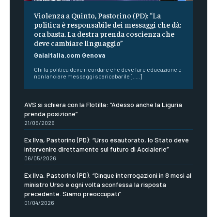
Violenza a Quinto, Pastorino (PD): “La
politica è responsabile dei messaggi che dà:
ora basta. La destra prenda coscienza che
deve cambiare linguaggio”
Gaiaitalia.com Genova
Chi fa politica deve ricordare che deve fare educazione e
non lanciare messaggi scaricabarile [.....]
AVS si schiera con la Flotilla: “Adesso anche la Liguria
prenda posizione”
21/05/2026
Ex Ilva, Pastorino (PD): “Urso esautorato, lo Stato deve
intervenire direttamente sul futuro di Acciaierie”
06/05/2026
Ex Ilva, Pastorino (PD): “Cinque interrogazioni in 8 mesi al
ministro Urso e ogni volta sconfessa la risposta
precedente. Siamo preoccupati”
01/04/2026