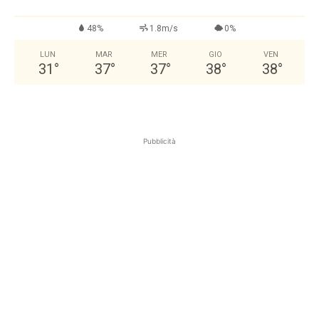
48%
1.8m/s
0%
LUN
MAR
MER
GIO
VEN
31
°
37
°
37
°
38
°
38
°
Pubblicità