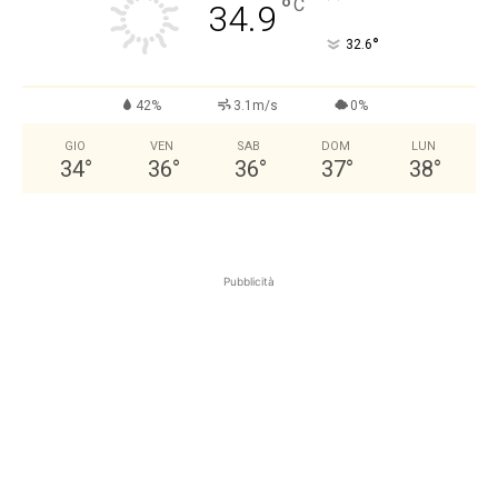
°
C
34.9
°
32.6
42%
3.1m/s
0%
GIO
VEN
SAB
DOM
LUN
34
°
36
°
36
°
37
°
38
°
Pubblicità