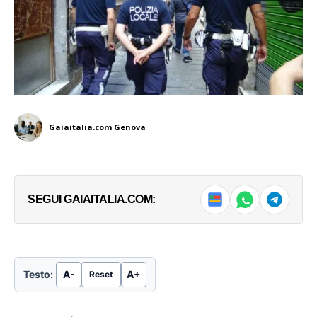
Gaiaitalia.com Genova
SEGUI GAIAITALIA.COM:
Testo:
A-
A+
Reset