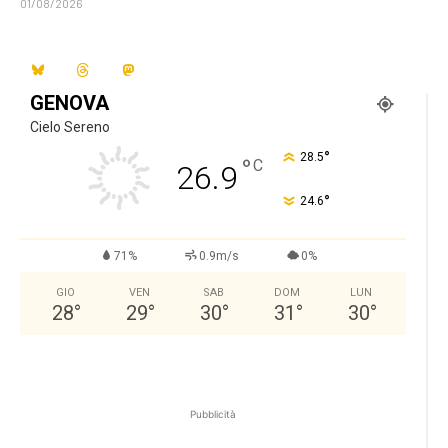
01/08/2026
GENOVA
Cielo Sereno
°
28.5
°
C
26.9
°
24.6
71%
0.9m/s
0%
GIO
VEN
SAB
DOM
LUN
28
°
29
°
30
°
31
°
30
°
Pubblicità