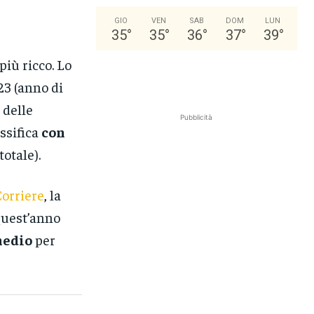
GIO
VEN
SAB
DOM
LUN
35
°
35
°
36
°
37
°
39
°
più ricco. Lo
23 (anno di
 delle
Pubblicità
assifica
con
totale).
orriere
, la
 quest’anno
medio
per