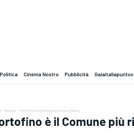
Politica
Cinema Nostro
Pubblicità
Gaiaitaliapunto
e
Notizie
Portofino è il Comune più ricco d'Italia
ortofino è il Comune più ri