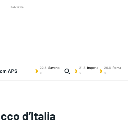
Pubblicità
22.5
Savona
21.8
Imperia
26.6
Roma
com APS
C
C
C
cco d’Italia