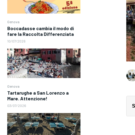
Genova
Boccadasse cambia il modo di
fare la Raccolta Differenziata
10/07/2026
Genova
Tartarughe a San Lorenzo a
Mare. Attenzione!
03/07/2026
S