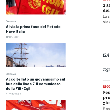
2 a
del
La s
Genova
alla
Al via la prima fase del Metodo
Nave Italia
11/03/2026
(24
©ga
Genova
Accoltellato un giovanissimo sul
bus della linea 7. Il comunicato
LEG
della Filt-Cgil
Fes
01/03/2026
pro
gio
È on