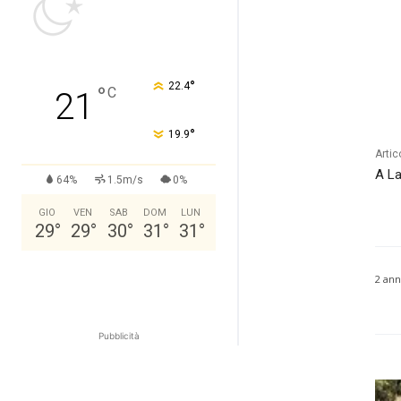
°
22.4
°
C
21
°
19.9
Artic
A La
64%
1.5m/s
0%
GIO
VEN
SAB
DOM
LUN
29
°
29
°
30
°
31
°
31
°
2 ann
Pubblicità