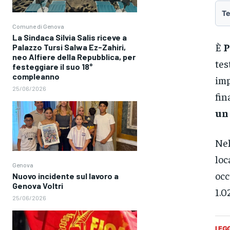
Te
Comune di Genova
La Sindaca Silvia Salis riceve a
È
P
Palazzo Tursi Salwa Ez-Zahiri,
neo Alfiere della Repubblica, per
tes
festeggiare il suo 18°
compleanno
imp
25/06/2026
fin
un 
Nel
loc
Genova
oc
Nuovo incidente sul lavoro a
Genova Voltri
1.0
25/06/2026
LEG