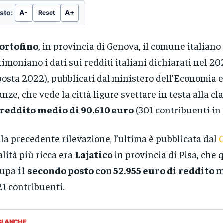
sto:
A-
A+
Reset
ortofino
, in provincia di Genova, il comune italiano 
timoniano i dati sui redditi italiani dichiarati nel 20
osta 2022), pubblicati dal ministero dell’Economia e
anze, che vede la città ligure svettare in testa alla cl
reddito medio di 90.610 euro
(301 contribuenti in 
la precedente rilevazione, l’ultima è pubblicata dal
C
alità più ricca era
Lajatico
in provincia di Pisa, che
cupa
il secondo posto con 52.955 euro di reddito 
21 contribuenti.
GI ANCHE