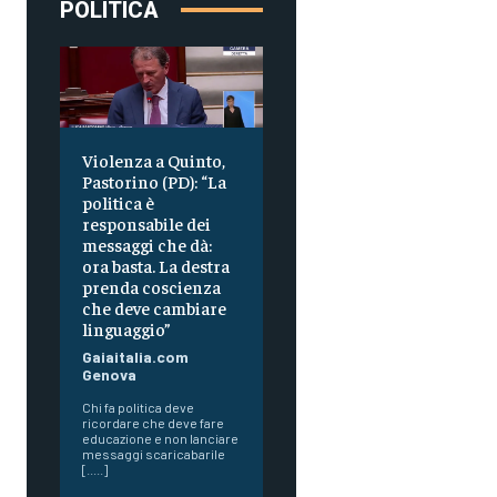
POLITICA
Violenza a Quinto,
Pastorino (PD): “La
politica è
responsabile dei
messaggi che dà:
ora basta. La destra
prenda coscienza
che deve cambiare
linguaggio”
Gaiaitalia.com
Genova
Chi fa politica deve
ricordare che deve fare
educazione e non lanciare
messaggi scaricabarile
[.....]