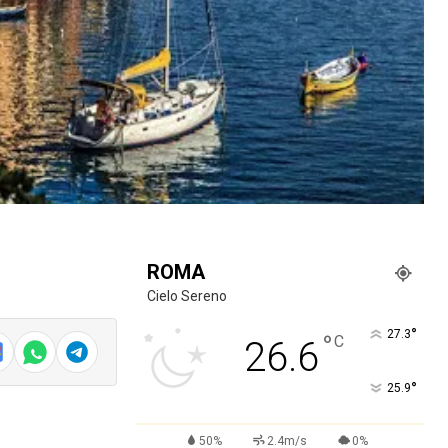
ROMA
Cielo Sereno
°
27.3
°
C
26.6
°
25.9
50%
2.4m/s
0%