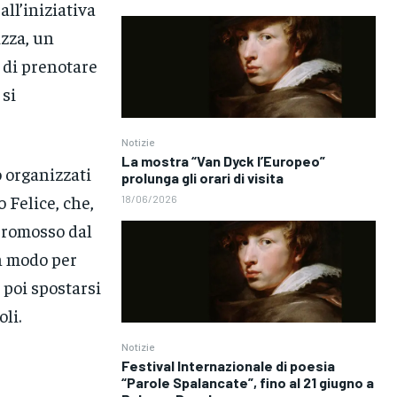
all’iniziativa
izza, un
a di prenotare
 si
Notizie
La mostra “Van Dyck l’Europeo”
o organizzati
prolunga gli orari di visita
 Felice, che,
18/06/2026
 promosso dal
n modo per
 poi spostarsi
oli.
Notizie
Festival Internazionale di poesia
“Parole Spalancate”, fino al 21 giugno a