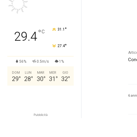
°
31.1
°
C
29.4
°
27.4
Artic
Conc
56%
0.5m/s
1%
DOM
LUN
MAR
MER
GIO
29
°
28
°
30
°
31
°
32
°
6 ann
Pubblicità