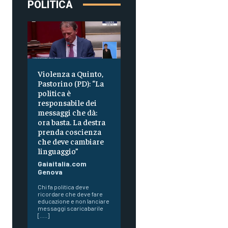
POLITICA
Violenza a Quinto,
Pastorino (PD): “La
politica è
responsabile dei
messaggi che dà:
ora basta. La destra
prenda coscienza
che deve cambiare
linguaggio”
Gaiaitalia.com
Genova
Chi fa politica deve
ricordare che deve fare
educazione e non lanciare
messaggi scaricabarile
[.....]