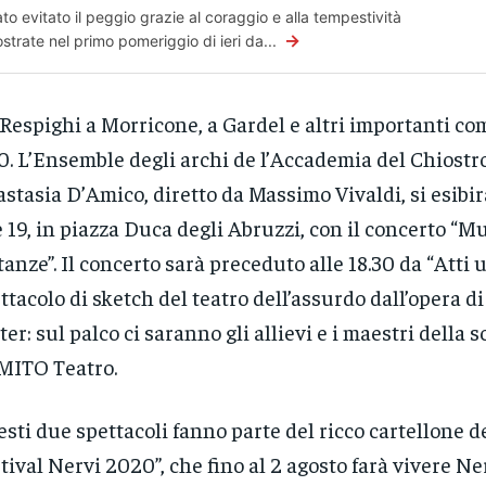
ato evitato il peggio grazie al coraggio e alla tempestività
→
strate nel primo pomeriggio di ieri da...
Respighi a Morricone, a Gardel e altri importanti co
0. L’Ensemble degli archi de l’Accademia del Chiostro
stasia D’Amico, diretto da Massimo Vivaldi, si esib
e 19, in piazza Duca degli Abruzzi, con il concerto “Mu
tanze”. Il concerto sarà preceduto alle 18.30 da “Atti u
ttacolo di sketch del teatro dell’assurdo dall’opera d
ter: sul palco ci saranno gli allievi e i maestri della 
MITO Teatro.
sti due spettacoli fanno parte del ricco cartellone d
tival Nervi 2020”, che fino al 2 agosto farà vivere Ner