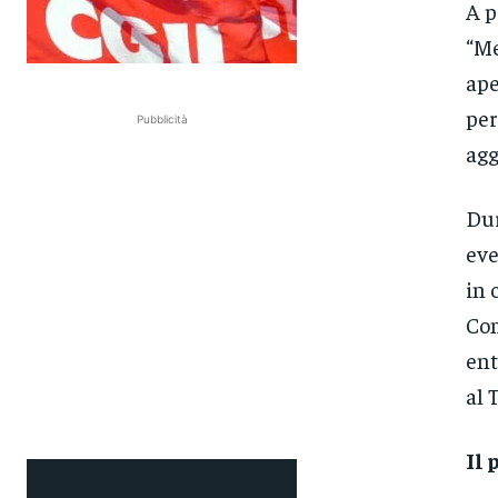
A p
“Me
ape
per
Pubblicità
agg
Dur
eve
in 
Com
ent
al 
Il