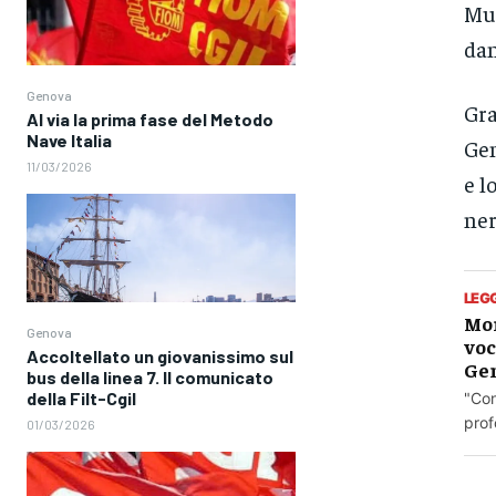
Mun
dan
Genova
Gra
Al via la prima fase del Metodo
Nave Italia
Gen
11/03/2026
e l
ner
LEG
Mor
Genova
voc
Accoltellato un giovanissimo sul
Ge
bus della linea 7. Il comunicato
della Filt-Cgil
"Con
prof
01/03/2026