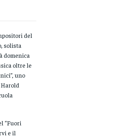
mpositori del
, solista
irà domenica
sica oltre le
nici”, uno
i Harold
scuola
el “Fuori
vi e il