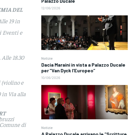
Palazzo Ducale
12/06/2026
EMIA DEL
lle 19 in
i Eventi e
 Alle 18.30
Notizie
Dacia Maraini in vista a Palazzo Ducale
per “Van Dyck l’Europeo”
10/06/2026
(violino e
 in Via alla
RT
Abruzzi
l Comune di
Notizie
A Palazzo Ducale arrivano le “Scritture