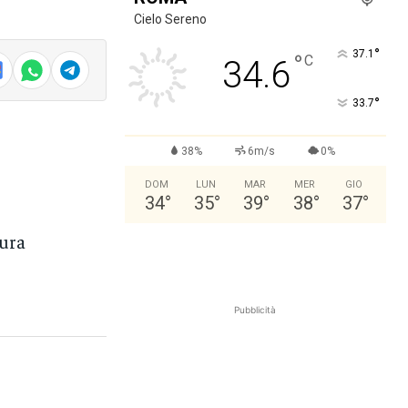
Cielo Sereno
°
37.1
°
C
34.6
°
33.7
38%
6m/s
0%
DOM
LUN
MAR
MER
GIO
34
°
35
°
39
°
38
°
37
°
ura
Pubblicità