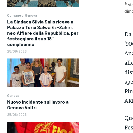
È st
dimo
Comune di Genova
La Sindaca Silvia Salis riceve a
Palazzo Tursi Salwa Ez-Zahiri,
neo Alfiere della Repubblica, per
Da 
festeggiare il suo 18°
‘90
compleanno
25/06/2026
Ana
all
dis
spe
Pin
Genova
AR
Nuovo incidente sul lavoro a
Genova Voltri
25/06/2026
Que
Fes