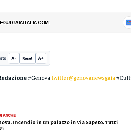
EGUI GAIAITALIA.COM:
sto:
A-
A+
Reset
Redazione
#Genova
twitter@genovanewsgaia
#Cult
GI ANCHE
ova. Incendio in un palazzo in via Sapeto. Tutti
vi