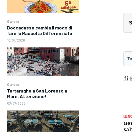
Genova
S
Boccadasse cambia il modo di
fare la Raccolta Differenziata
10/07/2026
Te
di
Genova
Tartarughe a San Lorenzo a
Mare. Attenzione!
03/07/2026
LEG
Gen
sal