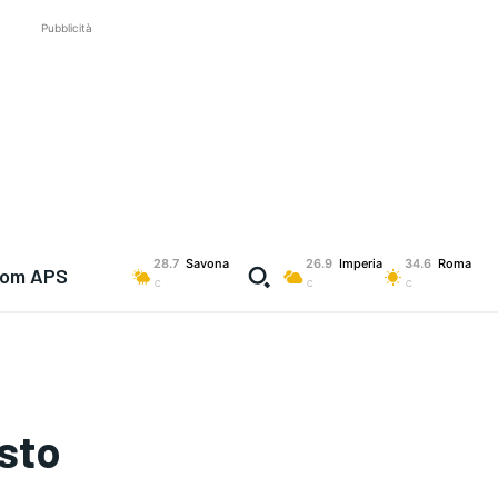
Pubblicità
28.7
Savona
26.9
Imperia
34.6
Roma
com APS
C
C
C
osto