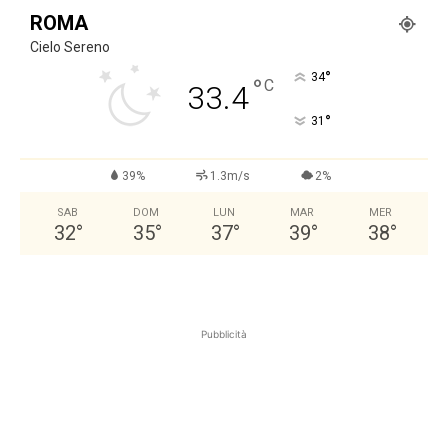
ROMA
Cielo Sereno
°
34
°
C
33.4
°
31
39%
1.3m/s
2%
SAB
DOM
LUN
MAR
MER
32
°
35
°
37
°
39
°
38
°
Pubblicità