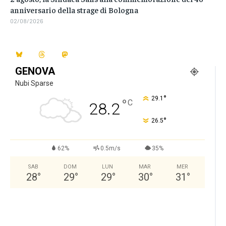
anniversario della strage di Bologna
02/08/2026
GENOVA
Nubi Sparse
°
29.1
°
C
28.2
°
26.5
62%
0.5m/s
35%
SAB
DOM
LUN
MAR
MER
28
°
29
°
29
°
30
°
31
°