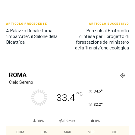
ARTICOLO PRECEDENTE
ARTICOLO SUCCESSIVO
A Palazzo Ducale torna
Pnrr: ok al Protocollo
“ImparArte”, il Salone della
d’Intesa per il progetto di
Didattica
forestazione del ministero
della Transizione ecologica
ROMA
Cielo Sereno
°
34.5
°
C
33.4
°
32.2
38%
0.9m/s
0%
DOM
LUN
MAR
MER
GIO