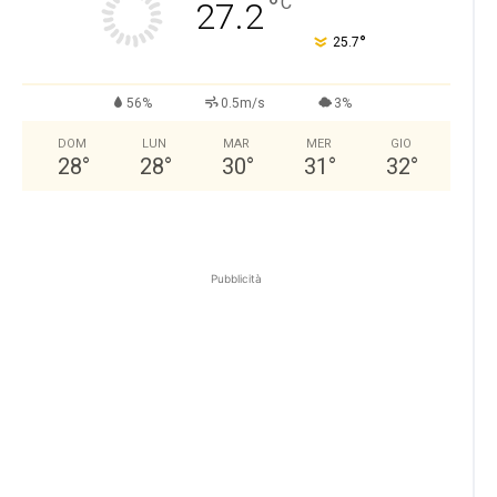
°
C
27.2
°
25.7
56%
0.5m/s
3%
DOM
LUN
MAR
MER
GIO
28
°
28
°
30
°
31
°
32
°
Pubblicità