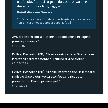
ora basta. La destra prenda coscienza che
deve cambiare linguaggio”
Gaiaitalia.com Genova
Chi fa politica deve ricordare che deve fare educazione e
non lanciare messaggi scaricabarile [.....]
AVS si schiera con la Flotilla: “Adesso anche la Liguria
prenda posizione”
21/05/2026
Ex Ilva, Pastorino (PD): “Urso esautorato, lo Stato deve
intervenire direttamente sul futuro di Acciaierie”
06/05/2026
Ex Ilva, Pastorino (PD): “Cinque interrogazioni in 8 mesi al
ministro Urso e ogni volta sconfessa la risposta
precedente. Siamo preoccupati”
01/04/2026