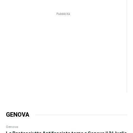
Pubblicità
GENOVA
Genova
La Pastasciutta Antifascista torna a Genova il 24 luglio