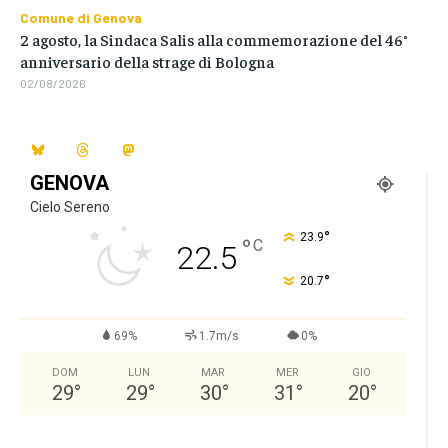
Comune di Genova
2 agosto, la Sindaca Salis alla commemorazione del 46°
anniversario della strage di Bologna
02/08/2026
GENOVA
Cielo Sereno
°
23.9
°
C
22.5
°
20.7
69%
1.7m/s
0%
DOM
LUN
MAR
MER
GIO
29
°
29
°
30
°
31
°
20
°