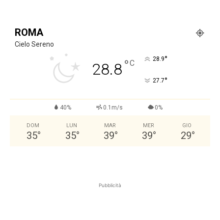
ROMA
Cielo Sereno
°
28.9
°
C
28.8
°
27.7
40%
0.1m/s
0%
DOM
LUN
MAR
MER
GIO
35
°
35
°
39
°
39
°
29
°
Pubblicità