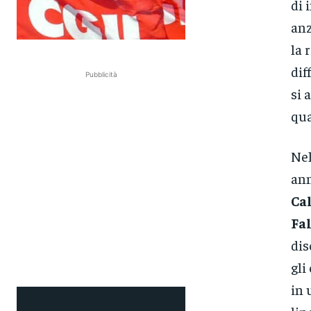
di 
anz
la 
dif
Pubblicità
si 
qua
Nel
ann
Cal
Fa
dis
gli
in 