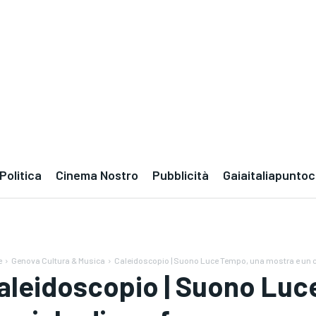
Politica
Cinema Nostro
Pubblicità
Gaiaitaliapunto
e
Genova Cultura & Musica
Caleidoscopio | Suono Luce Tempo, una mostra e un cic
aleidoscopio | Suono Luc