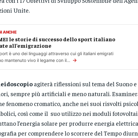
ea con i 17 Obiettivi di Sviluppo Sostenibile dell’Age
ioni Unite.
GI ANCHE
MEI le storie di successo dello sport italiano
ate all’emigrazione
port è uno dei linguaggi attraverso cui gli italiani emigrati
→
o mantenuto vivo il legame con il...
leidoscopio
agiterà riflessioni sul tema del Suono e
ori, sempre più artificiali e meno naturali. Esaminer
e fenomeno cromatico, anche nei suoi risvolti psicol
bolici, così come il suo utilizzo nei moduli fotovoltai
uttano l’energia solare per produrre energia elettrica
ografia per comprendere lo scorrere del Tempo diur