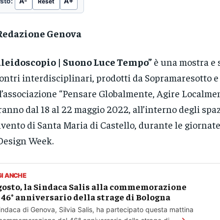
sto:
A-
A+
Reset
Redazione Genova
aleidoscopio | Suono Luce Tempo”
è una mostra e s
ontri interdisciplinari, prodotti da Sopramaresotto e
l’associazione “Pensare Globalmente, Agire Localment
ranno dal 18 al 22 maggio 2022, all’interno degli spaz
vento di Santa Maria di Castello, durante le giornat
Design Week.
GI ANCHE
gosto, la Sindaca Salis alla commemorazione
 46° anniversario della strage di Bologna
indaca di Genova, Silvia Salis, ha partecipato questa mattina