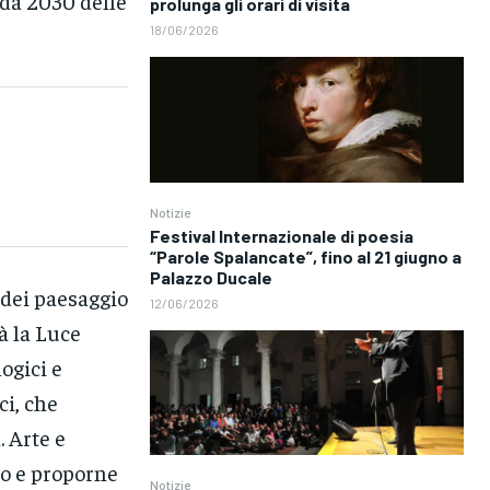
nda 2030 delle
prolunga gli orari di visita
18/06/2026
Notizie
Festival Internazionale di poesia
“Parole Spalancate”, fino al 21 giugno a
Palazzo Ducale
 dei paesaggio
12/06/2026
à la Luce
ogici e
ci, che
. Arte e
no e proporne
Notizie