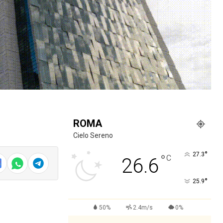
ROMA
Cielo Sereno
°
27.3
°
C
26.6
°
25.9
50%
2.4m/s
0%