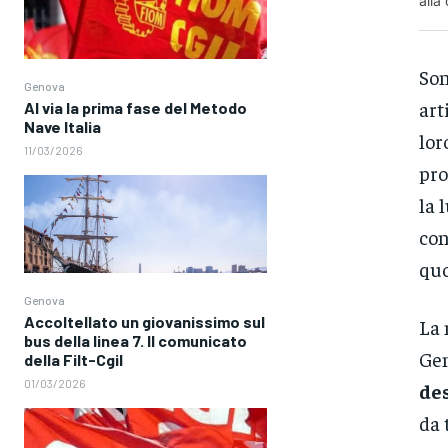
alla
Son
Genova
art
Al via la prima fase del Metodo
Nave Italia
lor
11/03/2026
pro
la 
con
quo
Genova
Accoltellato un giovanissimo sul
La 
bus della linea 7. Il comunicato
Gen
della Filt-Cgil
01/03/2026
de
da 