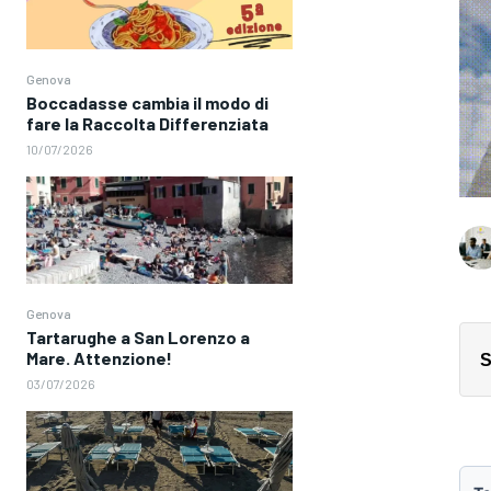
Genova
Boccadasse cambia il modo di
fare la Raccolta Differenziata
10/07/2026
Genova
Tartarughe a San Lorenzo a
Mare. Attenzione!
S
03/07/2026