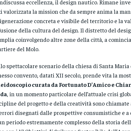
indiscussa eccellenza, il design nautico. Rimane inve
i valorizzata la mission che da sempre anima la man
rigenerazione concreta e visibile del territorio e la v
fusione della cultura del design. Il distretto del des
amplia coinvolgendo altre zone della città, a comincia
rtiere del Molo.
lo spettacolare scenario della chiesa di Santa Maria 
esso convento, datati XII secolo, prende vita la mos
eidoscopio curata da Fortunato D’Amico e Chiar
lda
, in un momento particolare dell’attuale crisi globa
cipline del progetto e della creatività sono chiamate
 errori disegnati dalle prospettive consumistiche e a
un periodo estremamente complesso della storia dell