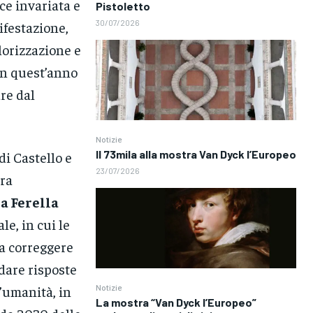
ce invariata e
Pistoletto
30/07/2026
ifestazione,
alorizzazione e
ign quest’anno
re dal
Notizie
Il 73mila alla mostra Van Dyck l’Europeo
di Castello e
23/07/2026
tra
a Ferella
le, in cui le
 a correggere
 dare risposte
Notizie
’umanità, in
La mostra “Van Dyck l’Europeo”