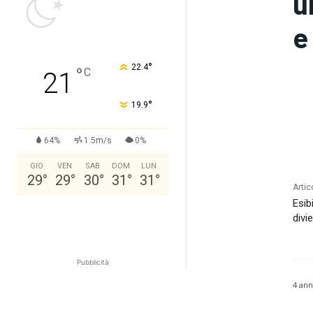
u
e
°
22.4
°
C
21
°
19.9
64%
1.5m/s
0%
GIO
VEN
SAB
DOM
LUN
29
°
29
°
30
°
31
°
31
°
Artic
Esib
divi
Pubblicità
4 ann