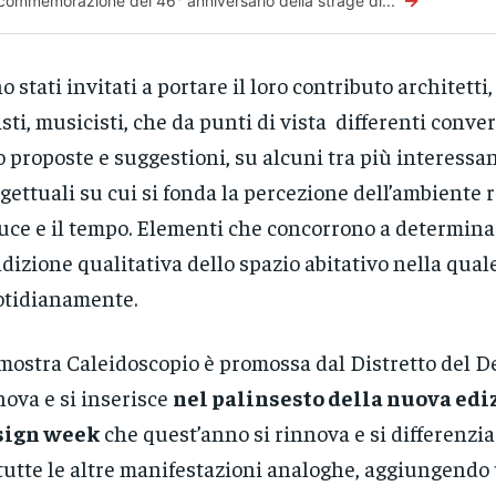
→
 commemorazione del 46° anniversario della strage di...
o stati invitati a portare il loro contributo architetti
isti, musicisti, che da punti di vista differenti conv
o proposte e suggestioni, su alcuni tra più interessa
gettuali su cui si fonda la percezione dell’ambiente r
luce e il tempo. Elementi che concorrono a determina
dizione qualitativa dello spazio abitativo nella qual
tidianamente.
mostra Caleidoscopio è promossa dal Distretto del D
ova e si inserisce
nel palinsesto della nuova edi
sign week
che quest’anno si rinnova e si differenzia
tutte le altre manifestazioni analoghe, aggiungend