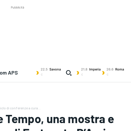
Pubblicità
22.5
Savona
21.8
Imperia
26.6
Roma
com APS
C
C
C
lo di conferenze a cura...
e Tempo, una mostra e