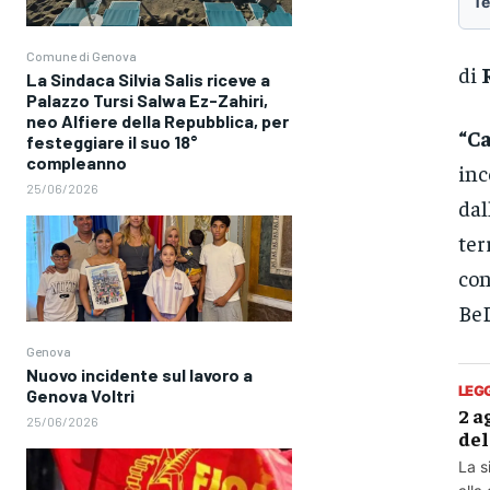
Te
Comune di Genova
di
La Sindaca Silvia Salis riceve a
Palazzo Tursi Salwa Ez-Zahiri,
neo Alfiere della Repubblica, per
“C
festeggiare il suo 18°
compleanno
inc
25/06/2026
dal
ter
con
Be
Genova
Nuovo incidente sul lavoro a
LEG
Genova Voltri
2 a
25/06/2026
del
La s