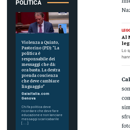
lin
POLITICA
Naz
LEG
Al 
Violenza a Quinto,
leg
Pastorino (PD): “La
Lo s
politica è
hann
responsabile dei
messaggi che dà:
ora basta. La destra
prenda coscienza
Ca
che deve cambiare
linguaggio”
son
Gaiaitalia.com
com
Genova
sim
Chi fa politica deve
ricordare che deve fare
sfr
educazione e non lanciare
messaggi scaricabarile
[.....]
fot