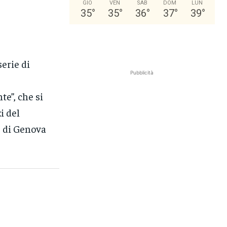
GIO
VEN
SAB
DOM
LUN
35
°
35
°
36
°
37
°
39
°
erie di
Pubblicità
e”, che si
i del
e di Genova