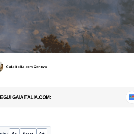
Gaiaitalia.com Genova
EGUI GAIAITALIA.COM:
sto:
A-
A+
Reset