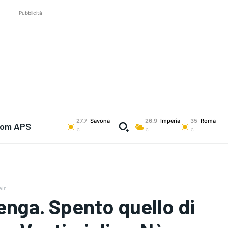
Pubblicità
27.7
Savona
26.9
Imperia
35
Roma
com APS
C
C
C
r...
benga. Spento quello di