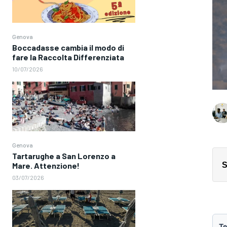
Genova
Boccadasse cambia il modo di
fare la Raccolta Differenziata
10/07/2026
Genova
Tartarughe a San Lorenzo a
Mare. Attenzione!
S
03/07/2026
Te