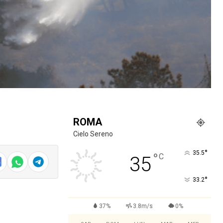
ROMA
Cielo Sereno
°
35.5
°
C
35
°
33.2
37%
3.8m/s
0%