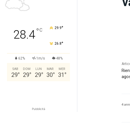
V
°
29.9
°
C
28.4
°
26.8
62%
1m/s
48%
Artic
SAB
DOM
LUN
MAR
MER
Rien
29
°
29
°
29
°
30
°
31
°
agos
4 ann
Pubblicità