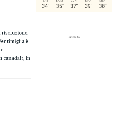
SAB
DOM
LUN
MAR
MER
34
°
35
°
37
°
39
°
38
°
 risoluzione,
Pubblicità
Ventimiglia è
re
un canadair, in