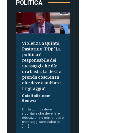
POLITICA
Violenza a Quinto,
Pastorino (PD): “La
politica è
responsabile dei
messaggi che dà:
ora basta. La destra
prenda coscienza
che deve cambiare
linguaggio”
Gaiaitalia.com
Genova
Chi fa politica deve
ricordare che deve fare
educazione e non lanciare
messaggi scaricabarile
[.....]