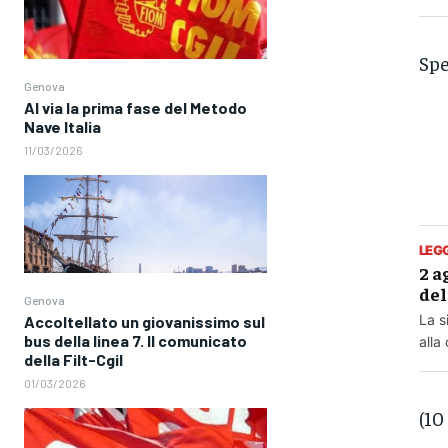
Spe
Genova
Al via la prima fase del Metodo
Nave Italia
11/03/2026
LEG
2 a
del
Genova
La s
Accoltellato un giovanissimo sul
bus della linea 7. Il comunicato
alla
della Filt-Cgil
01/03/2026
(10