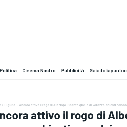
Politica
Cinema Nostro
Pubblicità
Gaiaitaliapunto
e
Liguria
Ancora attivo il rogo di Albenga. Spento quello di Varazze, chiesti canadai
ncora attivo il rogo di Al