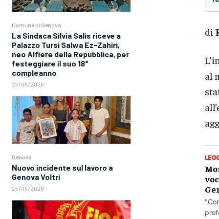
Comune di Genova
di
La Sindaca Silvia Salis riceve a
Palazzo Tursi Salwa Ez-Zahiri,
neo Alfiere della Repubblica, per
L’i
festeggiare il suo 18°
compleanno
al 
25/06/2026
sta
all
agg
Genova
LEG
Nuovo incidente sul lavoro a
Mor
Genova Voltri
voc
Ge
25/06/2026
"Con
prof