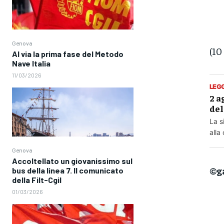
Genova
(10
Al via la prima fase del Metodo
Nave Italia
11/03/2026
LEG
2 a
del
La s
alla
Genova
Accoltellato un giovanissimo sul
©g
bus della linea 7. Il comunicato
della Filt-Cgil
01/03/2026