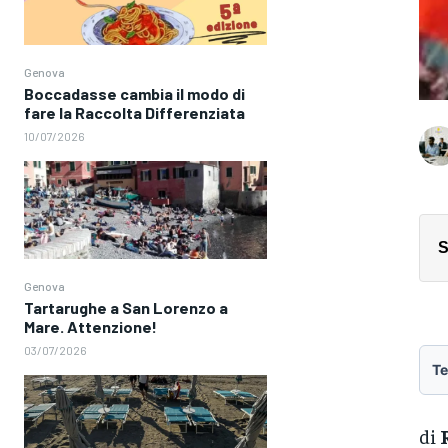
Genova
Boccadasse cambia il modo di
fare la Raccolta Differenziata
10/07/2026
S
Genova
Tartarughe a San Lorenzo a
Mare. Attenzione!
03/07/2026
Te
di