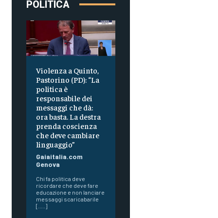
POLITICA
Violenza a Quinto,
Pastorino (PD): “La
politica è
responsabile dei
messaggi che dà:
ora basta. La destra
prenda coscienza
che deve cambiare
linguaggio”
Gaiaitalia.com
Genova
Chi fa politica deve
ricordare che deve fare
educazione e non lanciare
messaggi scaricabarile
[.....]