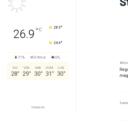
S
°
28.5
°
C
26.9
°
24.6
71%
0.9m/s
0%
Artic
GIO
VEN
SAB
DOM
LUN
Rega
28
°
29
°
30
°
31
°
30
°
magg
5 ann
Pubblicità