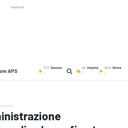
Pubblicità
27.1
Savona
26
Imperia
34.9
Roma
com APS
C
C
C
un'ora a...
ministrazione