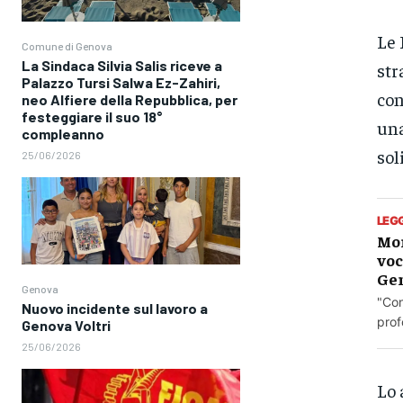
Le 
Comune di Genova
La Sindaca Silvia Salis riceve a
str
Palazzo Tursi Salwa Ez-Zahiri,
con
neo Alfiere della Repubblica, per
festeggiare il suo 18°
una
compleanno
sol
25/06/2026
LEG
Mor
voc
Ge
Genova
"Con
Nuovo incidente sul lavoro a
prof
Genova Voltri
25/06/2026
Lo 