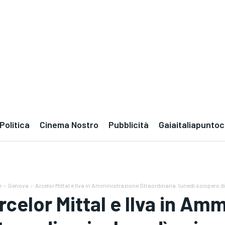
Politica
Cinema Nostro
Pubblicità
Gaiaitaliapunto
e
Genova
Arcelor Mittal e Ilva in Amministrazione Straordinaria: lunedì sciopero di 
rcelor Mittal e Ilva in Am