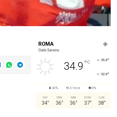
ROMA
Cielo Sereno
°
35.6
°
C
34.9
°
32.6
42%
3.1m/s
0%
GIO
VEN
SAB
DOM
LUN
34
°
36
°
36
°
37
°
38
°