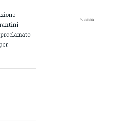
azione
Pubblicità
rantini
o proclamato
 per