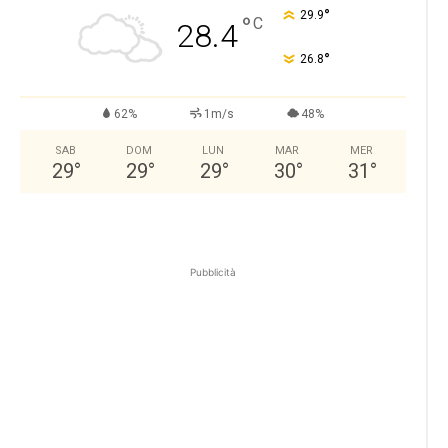
°
29.9
°
C
28.4
°
26.8
62%
1m/s
48%
SAB
DOM
LUN
MAR
MER
29
°
29
°
29
°
30
°
31
°
Pubblicità