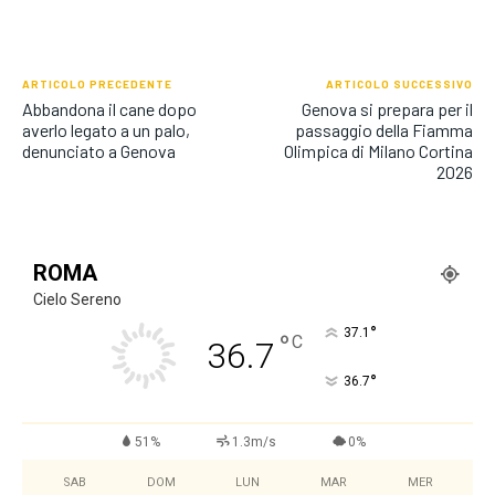
ARTICOLO PRECEDENTE
ARTICOLO SUCCESSIVO
Abbandona il cane dopo
Genova si prepara per il
averlo legato a un palo,
passaggio della Fiamma
denunciato a Genova
Olimpica di Milano Cortina
2026
ROMA
Cielo Sereno
°
37.1
°
C
36.7
°
36.7
51%
1.3m/s
0%
SAB
DOM
LUN
MAR
MER