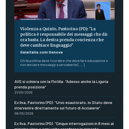
Violenza a Quinto, Pastorino (PD): “La
politica è responsabile dei messaggi che dà:
ora basta. La destra prenda coscienza che
deve cambiare linguaggio”
Gaiaitalia.com Genova
Chi fa politica deve ricordare che deve fare educazione e
non lanciare messaggi scaricabarile [.....]
AVS si schiera con la Flotilla: “Adesso anche la Liguria
prenda posizione”
21/05/2026
Ex Ilva, Pastorino (PD): “Urso esautorato, lo Stato deve
intervenire direttamente sul futuro di Acciaierie”
06/05/2026
Ex Ilva, Pastorino (PD): “Cinque interrogazioni in 8 mesi al
ministro Urso e ogni volta sconfessa la risposta