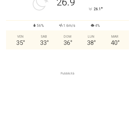
26.9
°
26.1
56%
1.6m/s
4%
VEN
SAB
DOM
LUN
MAR
35
°
33
°
36
°
38
°
40
°
Pubblicità