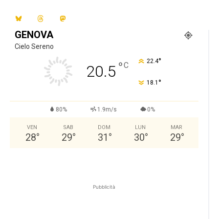
GENOVA
Cielo Sereno
°
22.4
°
C
20.5
°
18.1
80%
1.9m/s
0%
VEN
SAB
DOM
LUN
MAR
28
°
29
°
31
°
30
°
29
°
Pubblicità