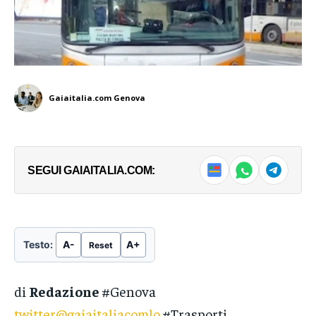
Gaiaitalia.com Genova
SEGUI GAIAITALIA.COM:
Testo:
A-
A+
Reset
di
Redazione
#Genova
twitter@gaiaitaliacomlo
#Trasporti