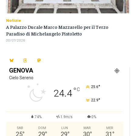
Notizie
A Palazzo Ducale Marco Mazzarello per il Terzo
Paradiso di Michelangelo Pistoletto
30/07/2026
GENOVA
Cielo Sereno
°
25.6
°
C
24.4
°
22.9
74%
1.9m/s
0%
SAB
DOM
LUN
MAR
MER
25
°
29
°
29
°
30
°
31
°