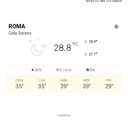
diretto dei cittadini
ROMA
Cielo Sereno
°
28.9
°
C
28.8
°
27.7
40%
0.1m/s
0%
DOM
LUN
MAR
MER
GIO
35
°
35
°
39
°
39
°
29
°
Pubblicità