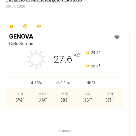
30/07/2026
GENOVA
Cielo Sereno
°
29.4
°
C
27.6
°
26.3
63%
0.9m/s
2%
LUN
MAR
MER
GIO
VEN
29
°
29
°
30
°
32
°
31
°
Pubblicità