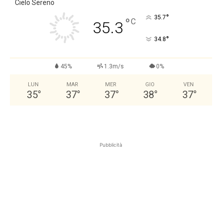
Cielo Sereno
°
35.7
°
C
35.3
°
34.8
45%
1.3m/s
0%
LUN
MAR
MER
GIO
VEN
35
°
37
°
37
°
38
°
37
°
Pubblicità